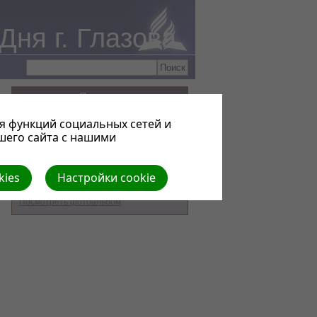
ня г. Глазова
Природа
я функций социальных сетей и
шего сайта с нашими
kies
Настройки cookie
Посмотреть фотоальбом