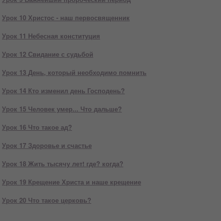
Урок 10
Христос - наш первосвященник
Урок 11
Небесная конституция
Урок 12
Свидание с судьбой
Урок 13
День, который необходимо помнить
Урок 14
Кто изменил день Господень?
Урок 15
Человек умер... Что дальше?
Урок 16
Что такое ад?
Урок 17
Здоровье и счастье
Урок 18
Жить тысячу лет! где? когда?
Урок 19
Крещение Христа и наше крещение
Урок 20
Что такое церковь?