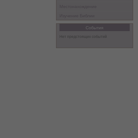
Местонахождение
Изучение Библии
События
Нет предстоящих событий