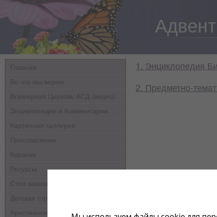
Адвент
1. Энциклопедия Б
Главная
Во что мы верим
2. Предметно-темат
Всемирная Церковь АСД (видео)
Энциклопедии и Комментарии
Картинная галлерея
Прославление
Караоке
Ресурсы
Стол заказов
Детская страничка
Христианские мультфильмы
Мы используем файлы cookie для пер