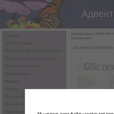
Адвент
Квилинг (книга)
| Автор: Евген
Главная
Просмотров: 0
Во что мы верим
« Предыдущий
Следующий »
Всемирная Церковь АСД (видео)
Энциклопедии и Комментарии
Картинная галлерея
Прославление
Караоке
Ресурсы
Стол заказов
Детская страничка
Христианские мультфильмы
Мы используем файлы cookie для пер