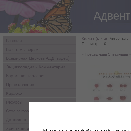
Адвент
Квилинг (книга)
| Автор: Евген
Главная
Просмотров: 0
Во что мы верим
« Предыдущий
Следующий »
Всемирная Церковь АСД (видео)
Энциклопедии и Комментарии
Картинная галлерея
Прославление
Караоке
Ресурсы
Стол заказов
Детская страничка
Христианские мультфильмы
Мы используем файлы cookie для пер