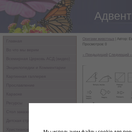
Адвент
Оригами животных
| Автор: Е
Главная
Просмотров: 0
Во что мы верим
« Предыдущий
Следующий »
Всемирная Церковь АСД (видео)
Энциклопедии и Комментарии
Картинная галлерея
Прославление
Караоке
Ресурсы
Стол заказов
Детская страничка
Христианские мультфильмы
Мы используем файлы cookie для пер