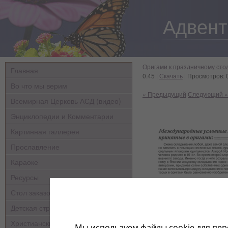
Адвент
Оригами к праздничному сто
Главная
0.45 |
Скачать
| Просмотров: 
Во что мы верим
« Предыдущий
Следующий »
Всемирная Церковь АСД (видео)
Энциклопедии и Комментарии
Картинная галлерея
Прославление
Караоке
Ресурсы
Стол заказов
Детская страничка
Христианские мультфильмы
Мы используем файлы cookie для пер