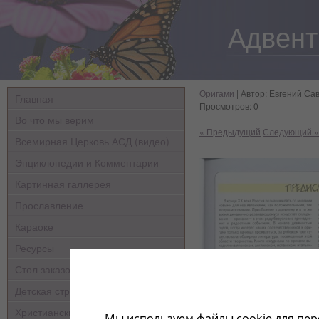
Адвент
Оригами
| Автор: Евгений Сав
Главная
Просмотров: 0
Во что мы верим
« Предыдущий
Следующий »
Всемирная Церковь АСД (видео)
Энциклопедии и Комментарии
Картинная галлерея
Прославление
Караоке
Ресурсы
Стол заказов
Детская страничка
Христианские мультфильмы
Мы используем файлы cookie для пер