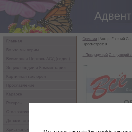
Адвент
Оригами
| Автор: Евгений Сав
Главная
Просмотров: 0
Во что мы верим
« Предыдущий
Следующий »
Всемирная Церковь АСД (видео)
Энциклопедии и Комментарии
Картинная галлерея
Прославление
Караоке
Ресурсы
Стол заказов
Детская страничка
Христианские мультфильмы
Мы используем файлы cookie для пер