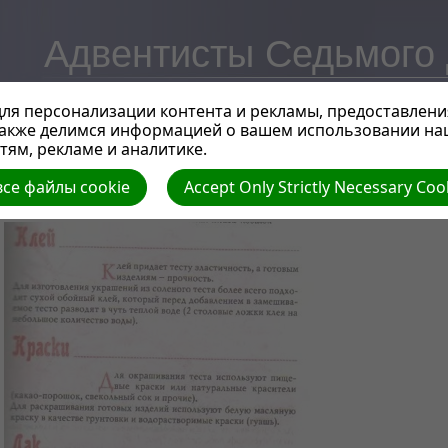
Адвентисты Седьмого Д
ля персонализации контента и рекламы, предоставлени
также делимся информацией о вашем использовании на
Украшения из теста
| Автор: Евгений Савельев | Размер (МБ): 0.06 |
Скачать
|
ям, рекламе и аналитике.
Просмотров: 0
се файлы cookie
Accept Only Strictly Necessary Coo
« Предыдущий
Следующий »