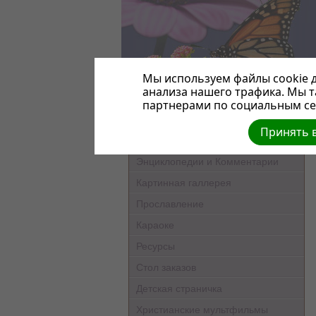
Мы используем файлы cookie д
анализа нашего трафика. Мы 
Главная
партнерами по социальным сет
Во что мы верим
Принять в
Всемирная Церковь АСД (видео)
Энциклопедии и Комментарии
Картинная галлерея
Прославление
Караоке
Ресурсы
Стол заказов
Детская страничка
Христианские мультфильмы