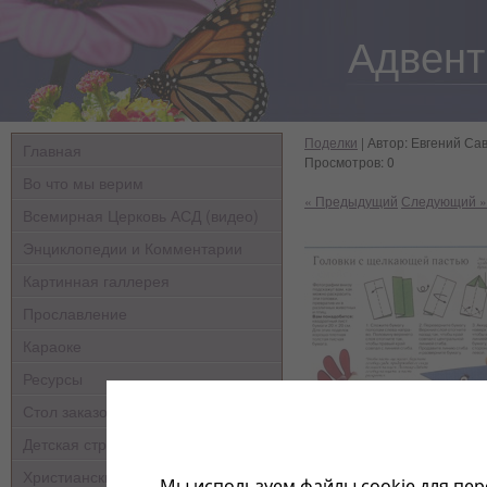
Адвент
Поделки
| Автор: Евгений Сав
Главная
Просмотров: 0
Во что мы верим
« Предыдущий
Следующий »
Всемирная Церковь АСД (видео)
Энциклопедии и Комментарии
Картинная галлерея
Прославление
Караоке
Ресурсы
Стол заказов
Детская страничка
Христианские мультфильмы
Мы используем файлы cookie для пер