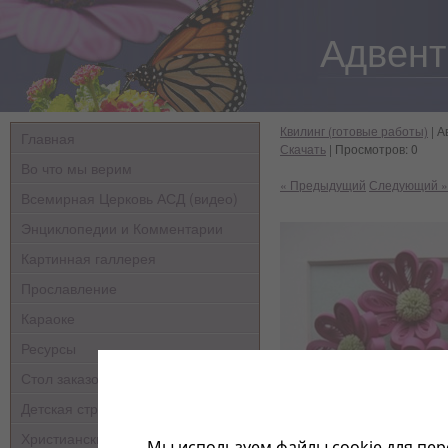
Адвент
Квилинг (готовые работы)
| А
Главная
Скачать
| Просмотров: 0
Во что мы верим
« Предыдущий
Следующий »
Всемирная Церковь АСД (видео)
Энциклопедии и Комментарии
Картинная галлерея
Прославление
Караоке
Ресурсы
Стол заказов
Детская страничка
Христианские мультфильмы
Мы используем файлы cookie для пер