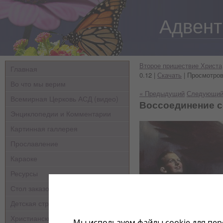
Адвент
Второе пришествие Христа
Главная
0.12 |
Скачать
| Просмотров
Во что мы верим
« Предыдущий
Следующий
Всемирная Церковь АСД (видео)
Воссоединение 
Энциклопедии и Комментарии
Картинная галлерея
Прославление
Караоке
Ресурсы
Стол заказов
Детская страничка
Христианские мультфильмы
Мы используем файлы cookie для пер