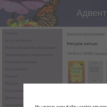
Адвент
Главная
Вернуться к фотоальбомам
Во что мы верим
Рисуем нитью
Всемирная Церковь АСД (видео)
142 Фото | 7.08 МБ |
Просмот
Энциклопедии и Комментарии
Картинная галлерея
Прославление
Караоке
Ресурсы
Стол заказов
Детская страничка
Христианские мультфильмы
Мы используем файлы cookie для пер