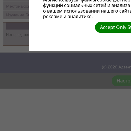
функций социальных сетей и анализ
Местонахождение
СЧЁТНЫЕ ЗАГАДКИ
о вашем использовании нашего сайт
ХИТРЫЕ вопросы
Изучение Библии
рекламе и аналитике.
ШКОЛЬНЫЕ ЗАГАДКИ
События
Accept Only S
Нет предстоящих событий
Вернуться к: оглавлению
(c) 2026 Адвен
Настр