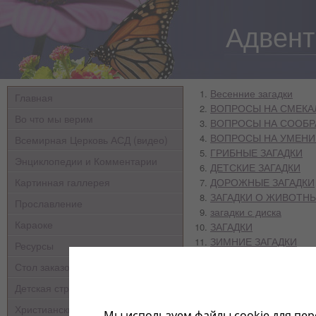
Адвент
Весенние загадки
Главная
ВОПРОСЫ НА СМЕКА
Во что мы верим
ВОПРОСЫ НА СООБР
ВОПРОСЫ НА УМЕНИ
Всемирная Церковь АСД (видео)
ГРИБНЫЕ ЗАГАДКИ
Энциклопедии и Комментарии
ДЕТСКИЕ ЗАГАДКИ
Картинная галлерея
ДОРОЖНЫЕ ЗАГАДКИ
ЗАГАДКИ О ЖИВОТН
Прославление
загадки с диска
Караоке
ЗАГАДКИ
ЗИМНИЕ ЗАГАДКИ
Ресурсы
ЛЕТНИЕ ЗАГАДКИ
Стол заказов
МУЗЫКАЛЬНЫЕ ЗАГА
ОСЕННИЕ
Детская страничка
ПРИРОДНЫЕ ЗАГАДК
Христианские мультфильмы
Мы используем файлы cookie для пер
СПОРТИВНЫЕ ЗАГАД