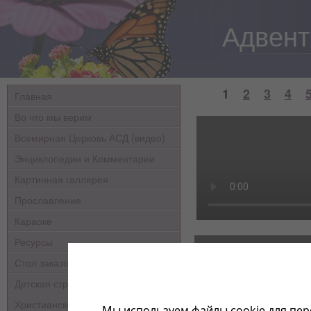
Адвент
1
2
3
4
Главная
Во что мы верим
Всемирная Церковь АСД (видео)
Энциклопедии и Комментарии
Картинная галлерея
Прославление
Караоке
Ресурсы
Стол заказов
Детская страничка
Христианские мультфильмы
Мы используем файлы cookie для пер