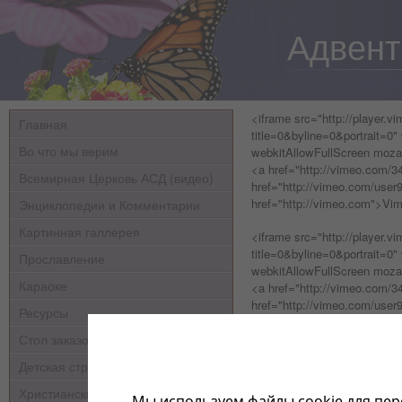
Адвент
<iframe src="http://player.
Главная
title=0&byline=0&portrait=0"
Во что мы верим
webkitAllowFullScreen moza
<a href="http://vimeo.com/
Всемирная Церковь АСД (видео)
href="http://vimeo.com/use
Энциклопедии и Комментарии
href="http://vimeo.com">Vi
Картинная галлерея
<iframe src="http://player.
title=0&byline=0&portrait=0"
Прославление
webkitAllowFullScreen moza
Караоке
<a href="http://vimeo.com/
href="http://vimeo.com/use
Ресурсы
href="http://vimeo.com">Vi
Стол заказов
<iframe src="http://player.
Детская страничка
title=0&byline=0&portrait=0"
webkitAllowFullScreen moza
Христианские мультфильмы
Мы используем файлы cookie для пер